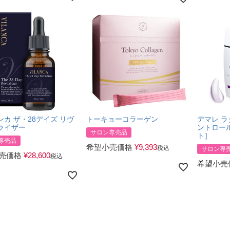
カ ザ・28デイズ リヴ
トーキョーコラーゲン
デマレ 
ライザー
ントロール
サロン専売品
ト］
専売品
希望小売価格
¥
9,393
税込
サロン専
売価格
¥
28,600
税込
希望小売