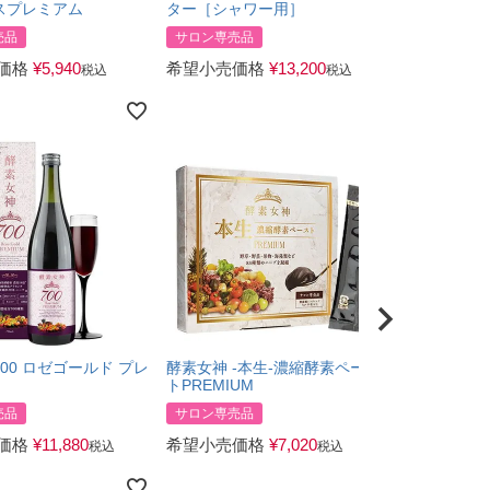
スプレミアム
ター［シャワー用］
ター［洗濯
売品
サロン専売品
サロン専売品
価格
¥
5,940
希望小売価格
¥
13,200
希望小売価
税込
税込
00 ロゼゴールド プレ
酵素女神 -本生-濃縮酵素ペース
トPREMIUM
売品
サロン専売品
価格
¥
11,880
希望小売価格
¥
7,020
税込
税込