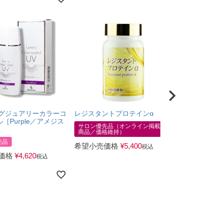
ラグジュアリーカラーコ
レジスタントプロテインα
※商品名が変更
名：メタボレイ
［Purple／アメジス
MD
サロン優先品（オンライン掲載可
商品／価格維持）
サロン専売品
売品
希望小売価格
¥
5,400
税込
希望小売価
価格
¥
4,620
税込