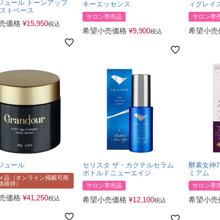
ジュール トーンアップ
キーエッセンス
ィグレイ
イストベース
サロン専売品
サロン専
売価格
¥
15,950
税込
希望小売価格
¥
9,900
希望小売
税込
ジュール
セリスタ ザ・カクテルセラム
酵素女神7
ボトルドニューエイジ
ミアム
メ品（オンライン掲載可商
格維持）
サロン専売品
サロン専
売価格
¥
41,250
税込
希望小売価格
¥
12,100
希望小売
税込