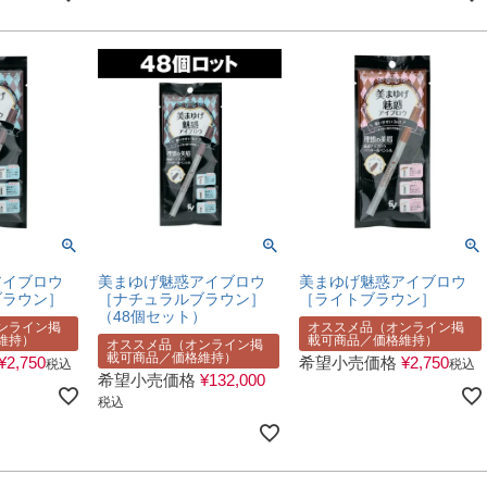
アイブロウ
美まゆげ魅惑アイブロウ
美まゆげ魅惑アイブロウ
ブラウン］
［ナチュラルブラウン］
［ライトブラウン］
（48個セット）
ンライン掲
オススメ品（オンライン掲
維持）
載可商品／価格維持）
オススメ品（オンライン掲
載可商品／価格維持）
¥
2,750
希望小売価格
¥
2,750
税込
税込
希望小売価格
¥
132,000
税込