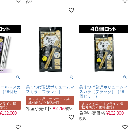
税込
カールマスカ
美まつげ贅沢ボリュームマ
美まつげ贅沢ボリュームマ
（48個セ
スカラ［ブラック］
スカラ［ブラック］（48
個セット）
オススメ品（オンライン掲
載可商品／価格維持）
ンライン掲
オススメ品（オンライン掲
維持）
載可商品／価格維持）
希望小売価格
¥
2,750
税込
¥
132,000
希望小売価格
¥
132,000
税込