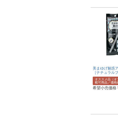
美まゆげ魅惑
［ナチュラル
オススメ品（オ
載可商品／価格
希望小売価格