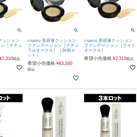
液クッション
i-samu 美容液クッション
i-samu 美容液クッション
ョン［ナチュ
ファンデーション［ナチュ
ファンデーション［ライト
］
ラルオークル］（36個セ
オークル］
ット）
¥
2,310
希望小売価格
¥
2,310
税込
税込
希望小売価格
¥
83,160
税込