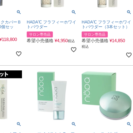
イクカバーＢ
HADA℃ フラフィーホワイ
HADA℃ フラフィーホワイ
0個セッ
トパウダー
トパウダー（3本セット）
サロン専売品
サロン専売品
¥
118,800
希望小売価格
¥
4,950
希望小売価格
¥
14,850
税込
税込