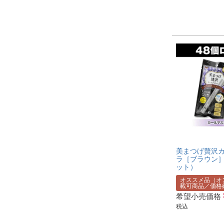
美まつげ贅沢
ラ［ブラウン］
ット）
オススメ品（オ
載可商品／価格
希望小売価格
税込