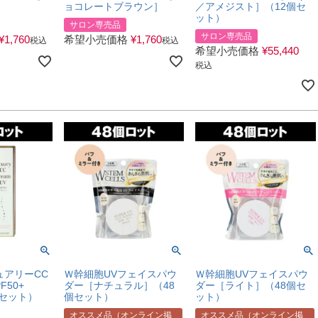
］
ョコレートブラウン］
／アメジスト］（12個セ
ット）
サロン専売品
サロン専売品
¥
1,760
希望小売価格
¥
1,760
税込
税込
希望小売価格
¥
55,440
税込
ュアリーCC
Ｗ幹細胞UVフェイスパウ
Ｗ幹細胞UVフェイスパウ
F50+
ダー［ナチュラル］（48
ダー［ライト］（48個セ
本セット）
個セット）
ット）
オススメ品（オンライン掲
オススメ品（オンライン掲