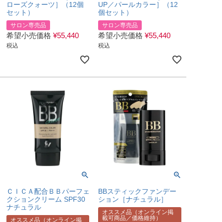
ローズクォーツ］（12個
UP／パールカラー］（12
セット）
個セット）
サロン専売品
サロン専売品
希望小売価格
¥
55,440
希望小売価格
¥
55,440
税込
税込
ＣＩＣＡ配合ＢＢパーフェ
BBスティックファンデー
クションクリーム SPF30
ション［ナチュラル］
ナチュラル
オススメ品（オンライン掲
載可商品／価格維持）
オススメ品（オンライン掲