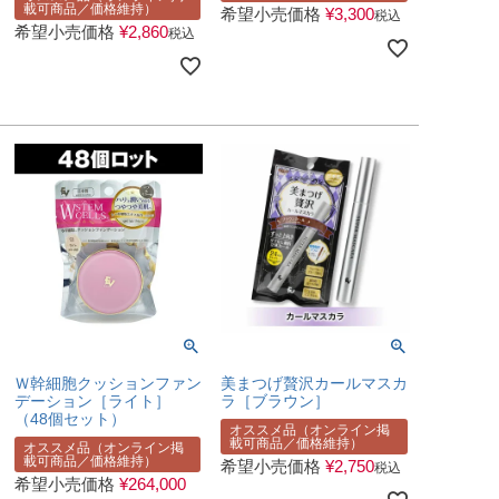
載可商品／価格維持）
希望小売価格
¥
3,300
税込
希望小売価格
¥
2,860
税込
Ｗ幹細胞クッションファン
美まつげ贅沢カールマスカ
デーション［ライト］
ラ［ブラウン］
（48個セット）
オススメ品（オンライン掲
載可商品／価格維持）
オススメ品（オンライン掲
載可商品／価格維持）
希望小売価格
¥
2,750
税込
希望小売価格
¥
264,000