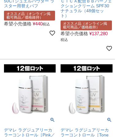
50CTジュエルパウダー ラ
ＣＩＣＡ配合ＢＢパーフェ
スター用替えパフ
クションクリーム SPF30
ナチュラル（48個セッ
オススメ品（オンライン掲
ト）
載可商品／価格維持）
希望小売価格
¥
440
オススメ品（オンライン掲
税込
載可商品／価格維持）
希望小売価格
¥
137,280
税込
デマレ ラグジュアリーカ
デマレ ラグジュアリーカ
ラーコントロール［Pink／
ラーコントロール［Tone