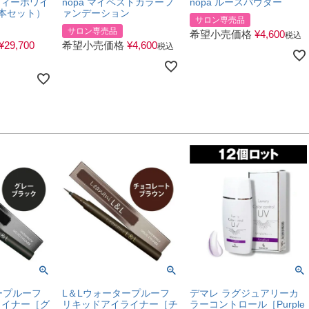
フィーホワイ
nopa マイベストカラーフ
nopa ルースパウダー
本セット）
ァンデーション
サロン専売品
サロン専売品
希望小売価格
¥
4,600
税込
¥
29,700
希望小売価格
¥
4,600
税込
ープルーフ
L＆Lウォータープルーフ
デマレ ラグジュアリーカ
ライナー［グ
リキッドアイライナー［チ
ラーコントロール［Purple