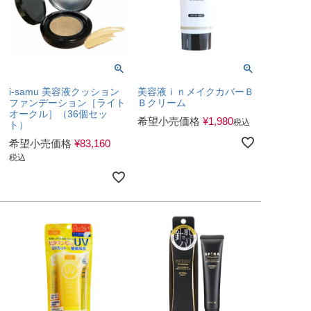
i-samu 美容液クッション
美容液ｉｎメイクカバーＢ
ファンデーション［ライト
Ｂクリーム
オークル］（36個セッ
希望小売価格
¥
1,980
税込
ト）
希望小売価格
¥
83,160
税込