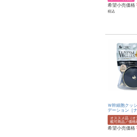
希望小売価格
税込
Ｗ幹細胞クッ
デーション［
オススメ品（オ
載可商品／価格
希望小売価格