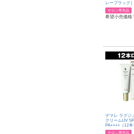
レーブラック
サロン専売品
希望小売価格
デマレ ラグジ
クリームUV SP
PA++++（12
サロン専売品