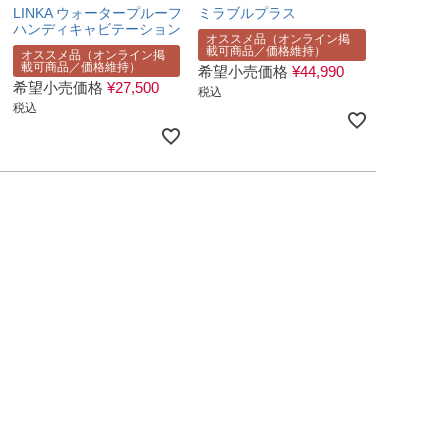
LINKA ウォータープルーフ
ミラブルプラス
ハンディキャビテーション
オススメ品（オンライン掲
載可商品／価格維持）
オススメ品（オンライン掲
載可商品／価格維持）
希望小売価格
¥
44,990
希望小売価格
¥
27,500
税込
税込