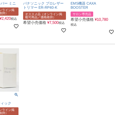
バー ミニ
パナソニック プロレザー
EMS機器 CAXA
トリマー ER-RP40-K
BOOSTER
ンライン掲
維持）
オススメ品（オンライン掲
サロン専売品
載可商品／価格維持）
¥
2,420
税込
希望小売価格
¥
10,780
希望小売価格
¥
7,500
税込
税込
ティック
ンライン掲
維持）