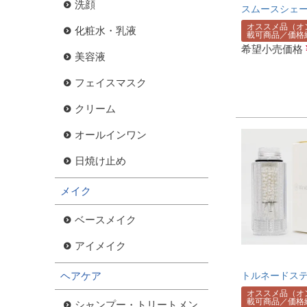
洗顔
スムースシェー
オススメ品（オ
化粧水・乳液
載可商品／価格
希望小売価格
美容液
フェイスマスク
クリーム
オールインワン
日焼け止め
メイク
ベースメイク
アイメイク
ヘアケア
トルネードス
オススメ品（オ
載可商品／価格
シャンプー・トリートメン