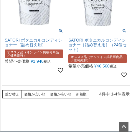
SATORI ボタニカルコンディシ
SATORI ボタニカルコンディシ
ョナー［詰め替え用］
ョナー［詰め替え用］（24個セ
ット）
オススメ品（オンライン掲載可商品
／価格維持）
オススメ品（オンライン掲載可商品
／価格維持）
希望小売価格
¥
1,940
税込
希望小売価格
¥
46,560
税込
4
件中
1
-
4
件表示
並び替え
価格が安い順
価格が高い順
新着順