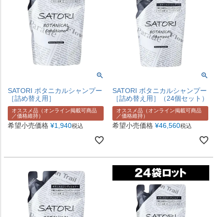
SATORI ボタニカルシャンプー
SATORI ボタニカルシャンプー
［詰め替え用］
［詰め替え用］（24個セット）
オススメ品（オンライン掲載可商品
オススメ品（オンライン掲載可商品
／価格維持）
／価格維持）
希望小売価格
¥
1,940
希望小売価格
¥
46,560
税込
税込