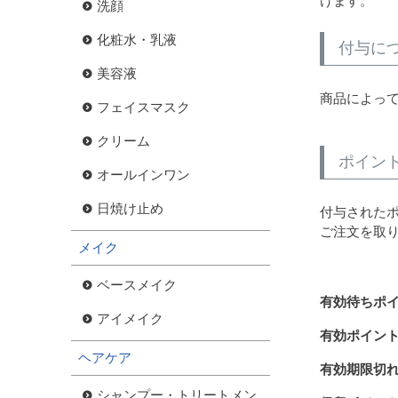
けます。
洗顔
化粧水・乳液
付与に
美容液
商品によっ
フェイスマスク
クリーム
ポイン
オールインワン
日焼け止め
付与された
ご注文を取
メイク
ベースメイク
有効待ちポ
アイメイク
有効ポイン
ヘアケア
有効期限切
シャンプー・トリートメン