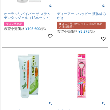
オーラルリバイバー ザ ステム
ディーアールハッピー 液体歯み
デンタルジェル（12本セット）
がき
サロン専売品
オススメ品（オンライン掲載可商品
／価格維持）
希望小売価格
¥
105,600
税込
希望小売価格
¥
3,278
税込