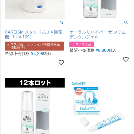
CAREISM スタンド式ＵＶ除菌
オーラルリバイバー ザ ステム
機（LUV-109）
デンタルジェル
オススメ品（オンライン掲載可商品
サロン専売品
／価格維持）
希望小売価格
¥
8,800
税込
希望小売価格
¥
4,298
税込