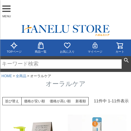
MENU
TOPページ
商品一覧
お気に入り
マイページ
カート
HOME
全商品
オーラルケア
オーラルケア
11
件中
1
-
11
件表示
並び替え
価格が安い順
価格が高い順
新着順