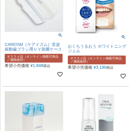
CAREISM［ケアイズム］音波
おくちうるおう ホワイトニング
振動歯ブラシ用ＵＶ除菌ケース
ジェル
オススメ品（オンライン掲載可商品
オススメ品（オンライン掲載可商品
／価格維持）
／価格維持）
希望小売価格
¥
1,848
税込
希望小売価格
¥
3,190
税込