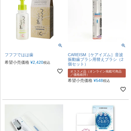
フフフではは歯
CAREISM［ケアイズム］音波
振動歯ブラシ用替えブラシ（2
希望小売価格
¥
2,420
税込
個セット）
オススメ品（オンライン掲載可商品
／価格維持）
希望小売価格
¥
548
税込