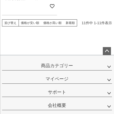
11
件中
1
-
11
件表示
並び替え
価格が安い順
価格が高い順
新着順
ペー
ジト
商品カテゴリー
ップ
へ
マイページ
サポート
会社概要